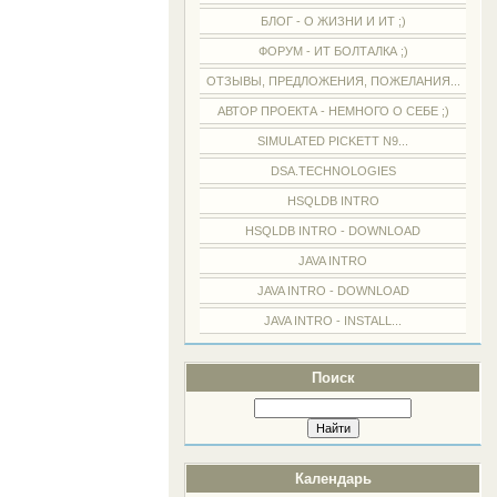
БЛОГ - О ЖИЗНИ И ИТ ;)
ФОРУМ - ИТ БОЛТАЛКА ;)
ОТЗЫВЫ, ПРЕДЛОЖЕНИЯ, ПОЖЕЛАНИЯ...
АВТОР ПРОЕКТА - НЕМНОГО О СЕБЕ ;)
SIMULATED PICKETT N9...
DSA.TECHNOLOGIES
HSQLDB INTRO
HSQLDB INTRO - DOWNLOAD
JAVA INTRO
JAVA INTRO - DOWNLOAD
JAVA INTRO - INSTALL...
Поиск
Календарь