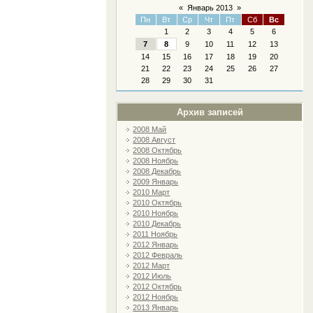
«
Январь 2013
»
Пн
Вт
Ср
Чт
Пт
Сб
Вс
1
2
3
4
5
6
7
8
9
10
11
12
13
14
15
16
17
18
19
20
21
22
23
24
25
26
27
28
29
30
31
Архив записей
2008 Май
2008 Август
2008 Октябрь
2008 Ноябрь
2008 Декабрь
2009 Январь
2010 Март
2010 Октябрь
2010 Ноябрь
2010 Декабрь
2011 Ноябрь
2012 Январь
2012 Февраль
2012 Март
2012 Июль
2012 Октябрь
2012 Ноябрь
2013 Январь