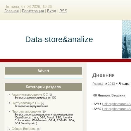
Пятница, 07.08.2026, 19:36
Главная
|
Регистрация
|
Вход
|
RSS
Data-store&analize
Advert
Дневник
Главная
»
2013
»
Январь
Категории раздела
Администрирование ОС
[2]
08 Января, Вторник
Вопросы администрирования ОС
Виртуализация ОС
[2]
12:41
junit org/hamcrest/
Технологии виртуализации
12:39
junit org/hamcrest/
Программирование
[19]
Вопросы программирования и проектирования
(OpenSource, Java, DSP, Portal, SSO, Identity,
Collaboration, WebSerives, ORM, RDBMS, SOA,
SOA Secutity etc.)
Общие Вопросы
[8]