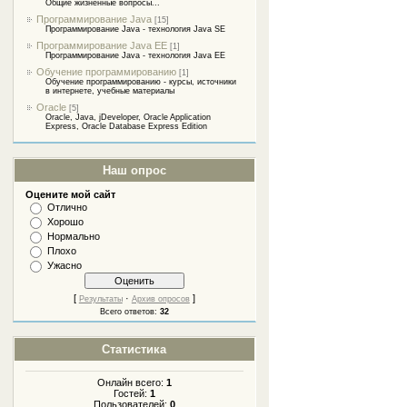
Общие жизненные вопросы...
Программирование Java
[15]
Программирование Java - технология Java SE
Программирование Java EE
[1]
Программирование Java - технология Java EE
Обучение программированию
[1]
Обучение программированию - курсы, источники
в интернете, учебные материалы
Oracle
[5]
Oracle, Java, jDeveloper, Oracle Application
Express, Oracle Database Express Edition
Наш опрос
Оцените мой сайт
Отлично
Хорошо
Нормально
Плохо
Ужасно
[
·
]
Результаты
Архив опросов
Всего ответов:
32
Статистика
Онлайн всего:
1
Гостей:
1
Пользователей:
0