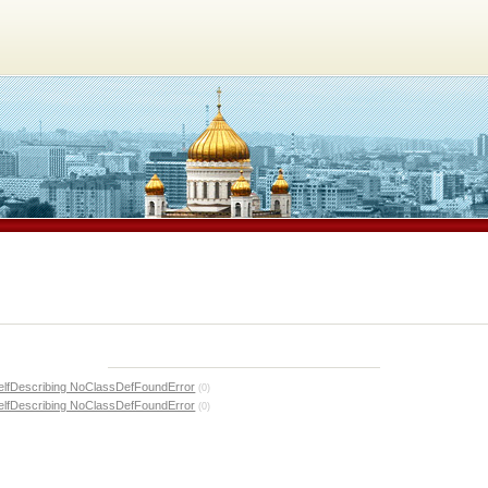
SelfDescribing NoClassDefFoundError
(0)
SelfDescribing NoClassDefFoundError
(0)